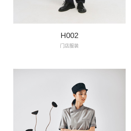
H002
门店服装