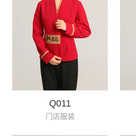
Q011
门店服装