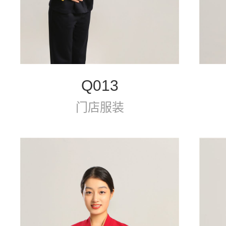
Q013
门店服装