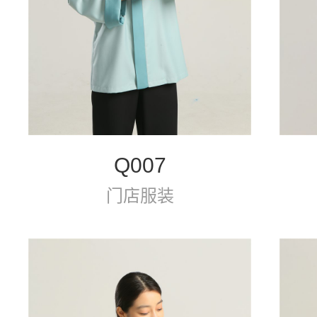
Q007
门店服装