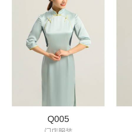
Q005
门店服装