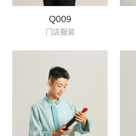
Q009
门店服装