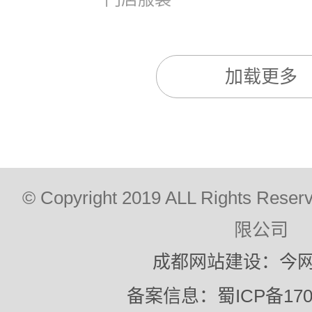
加载更多
© Copyright 2019 ALL Rights
限公司
成都网站建设：今
备案信息：蜀ICP备1702