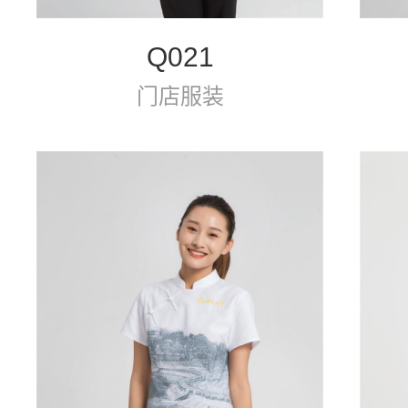
Q021
门店服装