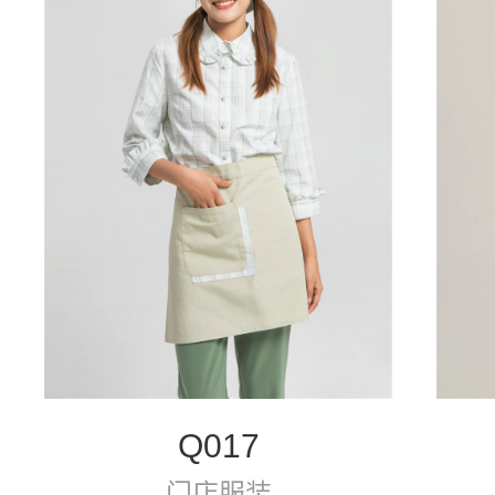
Q017
门店服装