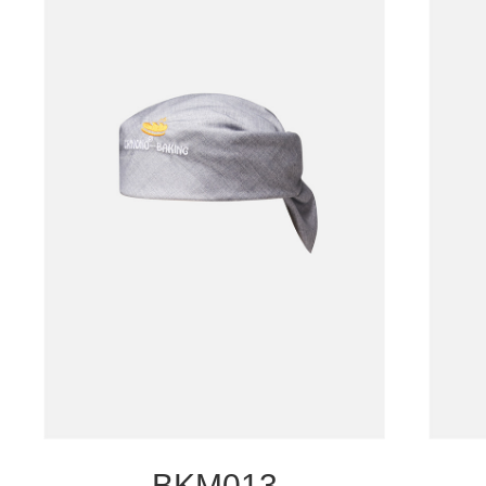
BKM013